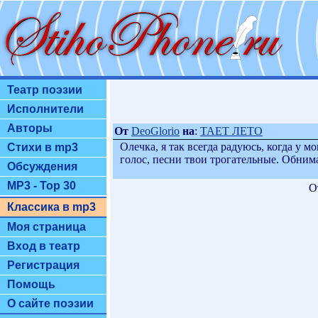
Театр поэзии
Исполнители
Авторы
От
DeoGlorio
на
:
ТАЕТ ЛЕТО
Олечка, я так всегда радуюсь, когда у 
Стихи в mp3
голос, песни твои трогательные. Обним
Обсуждения
MP3 - Top 30
О
Классика в mp3
Моя страница
Вход в театр
Регистрация
Помощь
О сайте поэзии