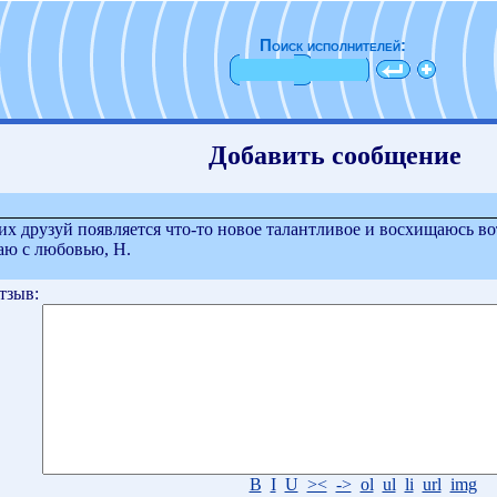
Поиск исполнителей:
Добавить сообщение
моих друзуй появляется что-то новое талантливое и восхищаюсь в
аю с любовью, Н.
тзыв:
B
I
U
><
->
ol
ul
li
url
img