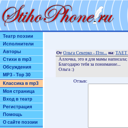
Театр поэзии
Исполнители
Авторы
От
Ольга Секерко - Пти...
на
:
ТАЕТ
Аллочка, это я для мамы написала;
Стихи в mp3
Благодарю тебя за понимание...
Обсуждения
Ольга :)
MP3 - Top 30
Отзыв:
Классика в mp3
Моя страница
Вход в театр
Регистрация
Помощь
О сайте поэзии