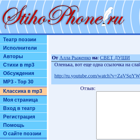
Театр поэзии
Исполнители
Авторы
От
Алла Рыженко
на
:
СВЕТ ДУШИ
Оленька, вот еще одна ссылочка на сла
Стихи в mp3
Обсуждения
http://ru.youtube.com/watch?v=ZaVSq
MP3 - Top 30
Отзыв:
Классика в mp3
Моя страница
Вход в театр
Регистрация
Помощь
О сайте поэзии