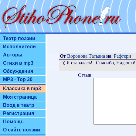
Театр поэзии
Исполнители
Авторы
От
Воронова Татьяна
на
:
Рафтери
)) Я старалась!.. Спасибо, Надюша!
Стихи в mp3
Обсуждения
Отзыв:
MP3 - Top 30
Классика в mp3
Моя страница
Вход в театр
Регистрация
Помощь
О сайте поэзии