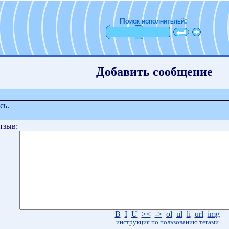
Поиск исполнителей:
Добавить сообщение
сь.
тзыв:
B
I
U
><
->
ol
ul
li
url
img
инструкция по пользованию тегами