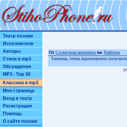
Театр поэзии
Исполнители
Авторы
От
Солнечная женщина
на
:
Рафтери
Танюша, очень вдохновенно получило
Стихи в mp3
Обсуждения
О
MP3 - Top 30
Классика в mp3
Моя страница
Вход в театр
Регистрация
Помощь
О сайте поэзии