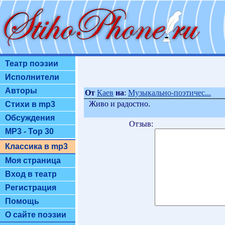
Театр поэзии
Исполнители
Авторы
От
Каев
на
:
Музыкально-поэтичес...
Живо и радостно.
Стихи в mp3
Обсуждения
Отзыв:
MP3 - Top 30
Классика в mp3
Моя страница
Вход в театр
Регистрация
Помощь
О сайте поэзии