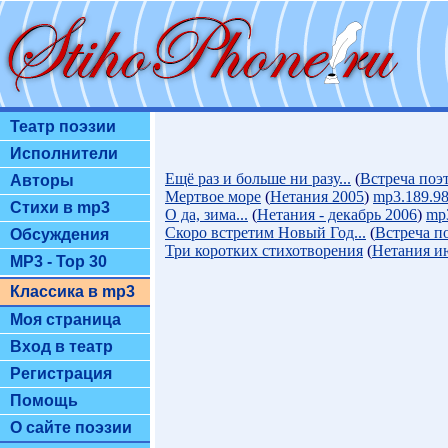
Театр поэзии
Исполнители
Ещё раз и больше ни разу...
(
Встреча поэ
Авторы
Мертвое море
(
Нетания 2005
)
mp3.189.9
Стихи в mp3
О да, зима...
(
Нетания - декабрь 2006
)
mp
Скоро встретим Новый Год...
(
Встреча п
Обсуждения
Три коротких стихотворения
(
Нетания и
MP3 - Top 30
Классика в mp3
Моя страница
Вход в театр
Регистрация
Помощь
О сайте поэзии