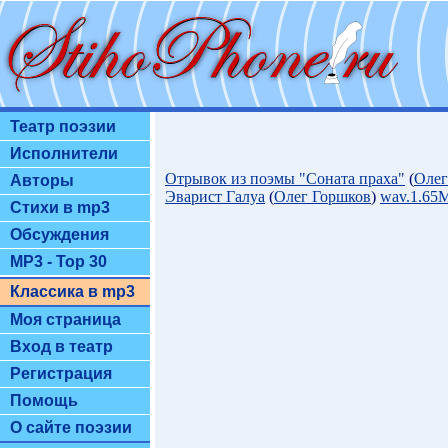
Театр поэзии
Исполнители
Отрывок из поэмы "Соната праха"
(
Олег
Авторы
Эварист Галуа
(
Олег Горшков
)
wav.1.65
Стихи в mp3
Обсуждения
MP3 - Top 30
Классика в mp3
Моя страница
Вход в театр
Регистрация
Помощь
О сайте поэзии