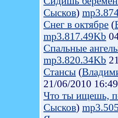
Сидишь беременн
Сысков
)
mp3.87
Снег в октябре
(
mp3.817.49Kb
04
Спальные ангел
mp3.820.34Kb
21
Стансы
(
Владим
21/06/2010 16:49
Что ты ищешь, по
Сысков
)
mp3.50